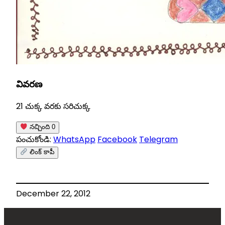
వివరణ
21 చుక్క వరకు సరిచుక్క
నచ్చింది
0
పంచుకోండి:
WhatsApp
Facebook
Telegram
లింక్ కాపీ
December 22, 2012