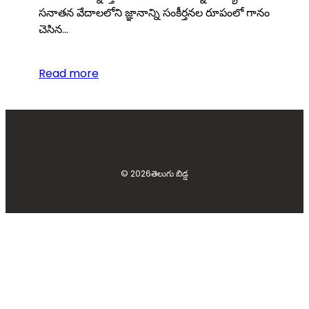
సనాతన వేదాలలోని జ్ఞానాన్ని సంకీర్తనల రూపంలో గానం
చెసిన…
Read more
© 2026
తెలుగు బిడ్డ