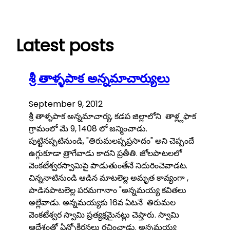
Skip
to
content
Latest posts
శ్రీ తాళ్ళపాక అన్నమాచార్యులు
September 9, 2012
శ్రీ తాళ్ళపాక అన్నమాచార్య, కడప జిల్లాలోని తాళ్ల్లఫాక
గ్రామంలో మే 9, 1408 లో జన్మించాడు.
పుట్టినప్పటినుండి, "తిరుమలప్పప్రసాదం" అని చెప్పందే
ఉగ్గుకూడా త్రాగేవాడు కాదని ప్రతీతి. జోలపాటలలో
వెంకటేశ్వరస్వామిపై పాడుతుంతేనే నిదురించెవాడట.
చిన్ననాటినుండి ఆడిన మాటలెల్ల అమృత కావ్యంగా ,
పాడినపాటలెల్ల పరమగానాం "అన్నమయ్య కవితలు
అల్లేవాడు. అన్నమయ్యకు 16వ ఏటనే తిరుమల
వెంకటేశ్వర స్వామి ప్రత్యక్షమైనట్లు చెప్తారు. స్వామి
ఆదేశంతో ఏన్నోకీర్తనలు రచించాడు. అన్నమయ్య