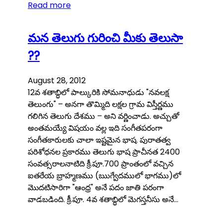
Read more
మన తెలుగు గురించి మీకు తెలుసా
??
August 28, 2012
12వ శతాబ్ధిలో పాల్కురికి సోమనాధుడు "నవలక్ష
తెలుంగు" – అనగా తొమ్మిది లక్షల గ్రామ విస్తీర్ణము
గలిగిన తెలుగు దేశము – అని వర్ణించాడు. అచ్చుతో
అంతమయ్యే విషయం వల్ల ఇది సంగీతపరంగా
సంగీతకారులకు చాలా ఇష్టమైన భాష. పురాతత్వ
పరిశోధనల ప్రకారము తెలుగు భాష ప్రాచీనత 2400
సంవత్సరాలనాటిది క్రీ.పూ.700 ప్రాంతంలో వచ్చిన
ఐతరేయ బ్రాహ్మణము (ఋగ్వేదములో భాగము)లో
మొదటిసారిగా "ఆంధ్ర" అనే పదం జాతి పరంగా
వాడబడింది. క్రీ.పూ. 4వ శతాబ్ధిలో మెగస్తనీసు అనే…