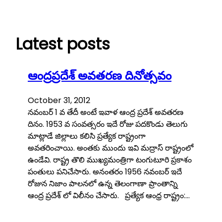
Skip
to
content
Latest posts
ఆంద్రప్రదేశ్ అవతరణ దినోత్సవం
October 31, 2012
నవంబర్ 1 వ తేదీ అంటే ఇవాళ ఆంద్ర ప్రదేశ్ అవతరణ
దినం. 1953 వ సంవత్సరం ఇదే రోజు పదకొండు తెలుగు
మాట్లాడే జిల్లాలు కలిసి ప్రత్యేక రాష్ట్రంగా
అవతరించాయి. అంతకు ముందు ఇవి మద్రాస్ రాష్ట్రంలో
ఉండేవి. రాష్ట్ర తొలి ముఖ్యమంత్రిగా టంగుటూరి ప్రకాశం
పంతులు పనిచేసారు. అనంతరం 1956 నవంబర్ ఇదే
రోజున నిజాం పాలనలో ఉన్న తెలంగాణా ప్రాంతాన్ని
ఆంద్ర ప్రదేశ్ లో విలీనం చేసారు. ప్రత్యేక ఆంధ్ర రాష్ట్రం:…