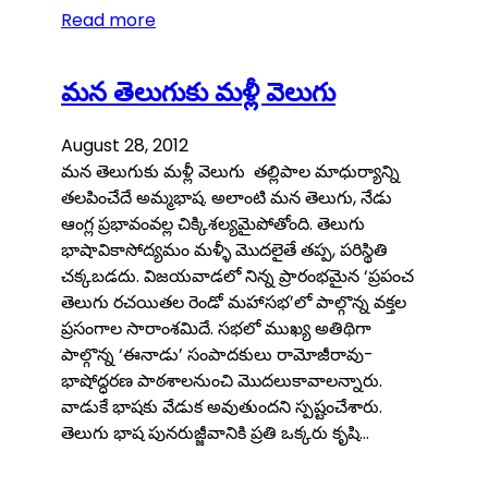
Read more
మన తెలుగుకు మళ్లీ వెలుగు
August 28, 2012
మన తెలుగుకు మళ్లీ వెలుగు తల్లిపాల మాధుర్యాన్ని
తలపించేదే అమ్మభాష. అలాంటి మన తెలుగు, నేడు
ఆంగ్ల ప్రభావంవల్ల చిక్కిశల్యమైపోతోంది. తెలుగు
భాషావికాసోద్యమం మళ్ళీ మొదలైతే తప్ప, పరిస్థితి
చక్కబడదు. విజయవాడలో నిన్న ప్రారంభమైన ‘ప్రపంచ
తెలుగు రచయితల రెండో మహాసభ’లో పాల్గొన్న వక్తల
ప్రసంగాల సారాంశమిదే. సభలో ముఖ్య అతిథిగా
పాల్గొన్న ‘ఈనాడు’ సంపాదకులు రామోజీరావు-
భాషోద్ధరణ పాఠశాలనుంచి మొదలుకావాలన్నారు.
వాడుకే భాషకు వేడుక అవుతుందని స్పష్టంచేశారు.
తెలుగు భాష పునరుజ్జీవానికి ప్రతి ఒక్కరు కృషి…